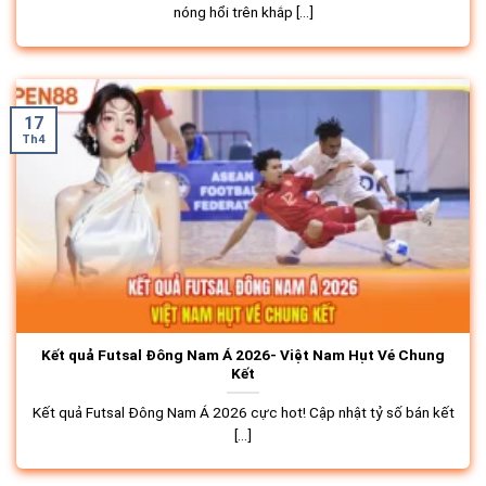
nóng hổi trên khắp [...]
17
Th4
Kết quả Futsal Đông Nam Á 2026- Việt Nam Hụt Vé Chung
Kết
Kết quả Futsal Đông Nam Á 2026 cực hot! Cập nhật tỷ số bán kết
[...]