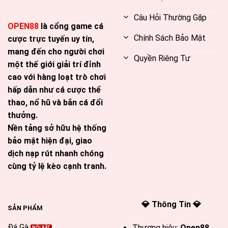
Tin
Rinh
Câu Hỏi Thường Gặp
Thưởng
OPEN88
là cổng game cá
Chính Sách Bảo Mật
cược trực tuyến uy tín,
mang đến cho người chơi
Quyền Riêng Tư
một thế giới giải trí đỉnh
cao với hàng loạt trò chơi
hấp dẫn như cá cược thể
thao, nổ hũ và bắn cá đổi
thưởng.
Nền tảng sở hữu hệ thống
bảo mật hiện đại, giao
dịch nạp rút nhanh chóng
cùng tỷ lệ kèo cạnh tranh.
💎 Thông Tin 💎
SẢN PHẨM
Đá Gà
Thương hiệu:
Open88