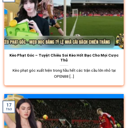
Kèo Phạt Góc – Tuyệt Chiêu Soi Kèo Hốt Bạc Cho Mọi Cược
Thủ
Kèo phạt góc xuất hiện trong hầu hết các trận cầu lớn nhỏ tại
OPEN88 [...]
17
Th3