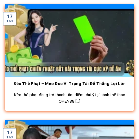
17
Th3
Kèo Thẻ Phạt – Mẹo Đọc Vị Trọng Tài Để Thắng Lợi Lớn
Kèo thẻ phạt đang trở thành tâm điểm chú ý tại sảnh thể thao
OPEN88 [...]
17
Th3