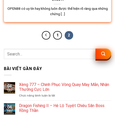
OPEN88 có uy tín hay không luôn được thể hiện rõ ràng qua những
chứng [...]
1
2
BÀI VIẾT GẦN ĐÂY
Xèng 777 – Chinh Phục Vòng Quay May Mắn, Nhận
04
Thưởng Cực Lớn
Th7
Chức năng bình luận bị tắt
ở
Xèng
777
Dragon Fishing II – Hé Lộ Tuyệt Chiêu Săn Boss
04
–
Rồng Thần
Th7
Chinh