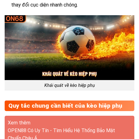
thay đổi cục diện nhanh chóng.
Khái quát về kèo hiệp phụ
Quy tắc chung cần biết của kèo hiệp phụ
Xem thêm
OPEN88 Có Uy Tín - Tìm Hiểu Hệ Thống Bảo Mật
Chuẩn Châu Á