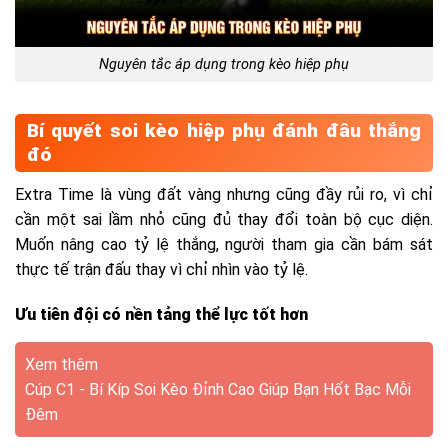
Nguyên tắc áp dụng trong kèo hiệp phụ
Bí quyết soi kèo hiệp phụ đánh đâu thắng
đó
Extra Time là vùng đất vàng nhưng cũng đầy rủi ro, vì chỉ
cần một sai lầm nhỏ cũng đủ thay đổi toàn bộ cục diện.
Muốn nâng cao tỷ lệ thắng, người tham gia cần bám sát
thực tế trận đấu thay vì chỉ nhìn vào tỷ lệ.
Ưu tiên đội có nền tảng thể lực tốt hơn
Xem thêm
Cúp C1 - Bí Kíp Soi Kèo Đỉnh Cao Giúp Bạn Hốt Bạc Mỗi
Đêm