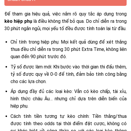
Để tham gia hiệu quả, việc nắm rõ quy tắc áp dụng trong
kèo hiệp phụ
là điều không thể bỏ qua. Do chỉ diễn ra trong
30 phút ngắn ngủi, mọi yếu tố đều được tính toán lại từ đầu.
Chỉ tính trong hiệp phụ: Mọi kết quả dùng để xét thắng
thua đều chỉ diễn ra trong 30 phút Extra Time, không liên
quan đến 90 phút trước đó.
Tỷ số được làm mới: Khi bước vào thời gian thi đấu thêm,
tỷ số được quy về 0-0 để tính, đảm bảo tính công bằng
cho các lựa chọn.
Áp dụng đầy đủ các loại kèo: Vẫn có kèo chấp, tài xỉu,
hình thức châu Âu… nhưng chỉ dựa trên diễn biến của
hiệp phụ.
Cách tính tiền tương tự kèo chính: Tiền thắng/thua
được tính theo odds tại thời điểm đặt cược, không có
sự khác biệt về công thức so với các loại kèo thông