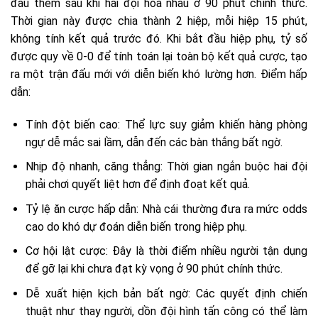
đấu thêm sau khi hai đội hòa nhau ở 90 phút chính thức.
Thời gian này được chia thành 2 hiệp, mỗi hiệp 15 phút,
không tính kết quả trước đó. Khi bắt đầu hiệp phụ, tỷ số
được quy về 0-0 để tính toán lại toàn bộ kết quả cược, tạo
ra một trận đấu mới với diễn biến khó lường hơn. Điểm hấp
dẫn:
Tính đột biến cao: Thể lực suy giảm khiến hàng phòng
ngự dễ mắc sai lầm, dẫn đến các bàn thắng bất ngờ.
Nhịp độ nhanh, căng thẳng: Thời gian ngắn buộc hai đội
phải chơi quyết liệt hơn để định đoạt kết quả.
Tỷ lệ ăn cược hấp dẫn: Nhà cái thường đưa ra mức odds
cao do khó dự đoán diễn biến trong hiệp phụ.
Cơ hội lật cược: Đây là thời điểm nhiều người tận dụng
để gỡ lại khi chưa đạt kỳ vọng ở 90 phút chính thức.
Dễ xuất hiện kịch bản bất ngờ: Các quyết định chiến
thuật như thay người, dồn đội hình tấn công có thể làm