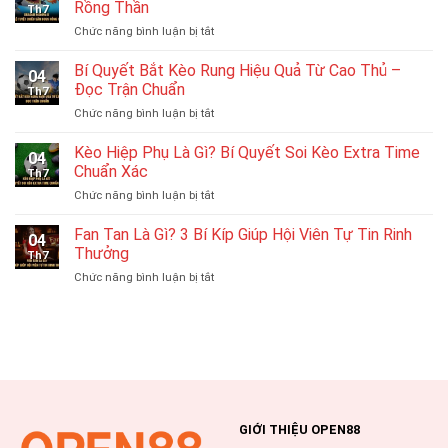
–
Rồng Thần
Th7
Chinh
Chức năng bình luận bị tắt
ở
Phục
Dragon
Vòng
Fishing
Bí Quyết Bắt Kèo Rung Hiệu Quả Từ Cao Thủ –
Quay
04
II
May
Đọc Trận Chuẩn
Th7
–
Mắn,
Chức năng bình luận bị tắt
ở
Hé
Nhận
Bí
Lộ
Thưởng
Quyết
Kèo Hiệp Phụ Là Gì? Bí Quyết Soi Kèo Extra Time
Tuyệt
Cực
04
Bắt
Chiêu
Chuẩn Xác
Lớn
Th7
Kèo
Săn
Chức năng bình luận bị tắt
ở
Rung
Boss
Kèo
Hiệu
Rồng
Hiệp
Fan Tan Là Gì? 3 Bí Kíp Giúp Hội Viên Tự Tin Rinh
Quả
Thần
04
Phụ
Từ
Thưởng
Th7
Là
Cao
Chức năng bình luận bị tắt
ở
Gì?
Thủ
Fan
Bí
–
Tan
Quyết
Đọc
Là
Soi
Trận
Gì?
Kèo
Chuẩn
3
Extra
Bí
Time
Kíp
Chuẩn
Giúp
Xác
GIỚI THIỆU OPEN88
Hội
Viên