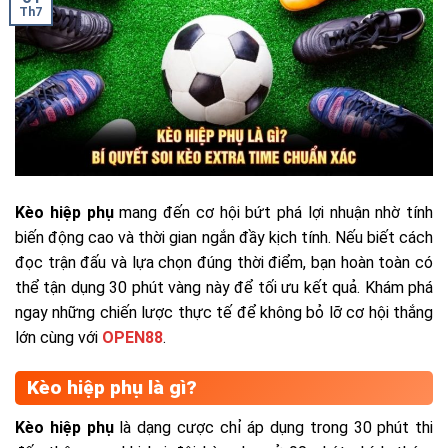
Th7
Kèo hiệp phụ
mang đến cơ hội bứt phá lợi nhuận nhờ tính
biến động cao và thời gian ngắn đầy kịch tính. Nếu biết cách
đọc trận đấu và lựa chọn đúng thời điểm, bạn hoàn toàn có
thể tận dụng 30 phút vàng này để tối ưu kết quả. Khám phá
ngay những chiến lược thực tế để không bỏ lỡ cơ hội thắng
lớn cùng với
OPEN88
.
Kèo hiệp phụ là gì?
Kèo hiệp phụ
là dạng cược chỉ áp dụng trong 30 phút thi